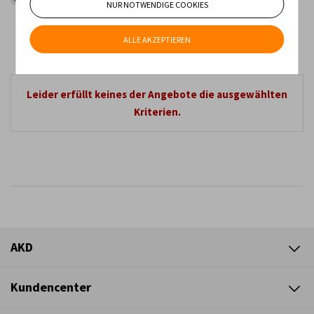
NUR NOTWENDIGE COOKIES
Geringster Preis
Höchster Preis
Neueste Produkte
ALLE AKZEPTIEREN
Älteste Produkte
Leider erfüllt keines der Angebote die ausgewählten
Kriterien.
AKD
Kundencenter