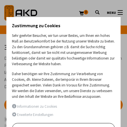
0
MENU
Zustimmung zu Cookies
Infozeile: +43 (0) 664 224 9028
Sehr geehrter Besucher, wir tun unser Bestes, um Ihnen ein hohes
Maß an Benutzerkomfort bei der Nutzung unserer Website zu bieten.
3-teilige Aluminium-Mehrzweckleitern
Zu den Grundannahmen gehören z.B. damit die Suche richtig
funktioniert, damit wir Sie nicht mit unangemessener Werbung
Die Mehrzweck-Aluminiumleitern können auf unebenen - erhöhten
belästigen oder damit wir qualitativ hochwertige Informationen zur
Verbesserung der Website haben.
Flächen oder sogar auf Treppen verwendet werden. Die Leiter
lässt sich auf verschiedene Weise aufstellen: als Ausziehleiter, in
Daher benötigen wir Ihre Zustimmung zur Verarbeitung von
A-Form und in A-Form mit ausgezogenem letzten Teil der Leiter.
Cookies, dh. kleine Dateien, die temporär in Ihrem Browser
gespeichert werden. Vielen Dank im Voraus für Ihre Zustimmung.
Die Produkte eignen sich auch für den professionellen Gebrauch.
Wir werden die Daten verwenden, um unsere Dienste zu verbessern
und den Inhalt der Website an Ihre Bedürfnisse anzupassen.
FILTER
Informationen zu Cookies
Erweiterte Einstellungen
Leitern
Dreiteilige Aluminium-Leitern
3-teilige Aluminium-Mehrzweckleitern