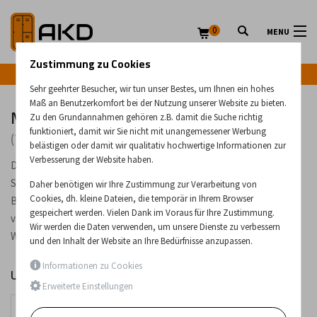
0
MENU
Zustimmung zu Cookies
Infozeile: +43 (0) 664 224 9028
Sehr geehrter Besucher, wir tun unser Bestes, um Ihnen ein hohes
Maß an Benutzerkomfort bei der Nutzung unserer Website zu bieten.
Metallschränke mit Schubladen
Zu den Grundannahmen gehören z.B. damit die Suche richtig
funktioniert, damit wir Sie nicht mit unangemessener Werbung
(74 Produkte)
belästigen oder damit wir qualitativ hochwertige Informationen zur
Verbesserung der Website haben.
Die in unserem Angebot enthaltenen Metallschränke mit
Schubladen sind in verschiedenen Ausführungen erhältlich, zum
Daher benötigen wir Ihre Zustimmung zur Verarbeitung von
Cookies, dh. kleine Dateien, die temporär in Ihrem Browser
Beispiel: Aktenschränke, Karteikästen, Schränke für die Lagerung
gespeichert werden. Vielen Dank im Voraus für Ihre Zustimmung.
von großformatigen Papierbögen, Zeichnungsschränke sowie
Wir werden die Daten verwenden, um unsere Dienste zu verbessern
Werkstattschränke mit Schubladen.
und den Inhalt der Website an Ihre Bedürfnisse anzupassen.
Informationen zu Cookies
Unterkategorien
Erweiterte Einstellungen
Hängeregistraturschränke