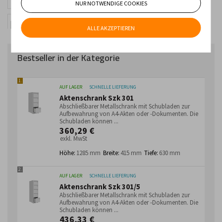
NUR NOTWENDIGE COOKIES
Werkstattschränke mit
Schubladen / Türen
Flachablageschränke
ALLE AKZEPTIEREN
Bestseller in der Kategorie
1.
AUF LAGER
SCHNELLE LIEFERUNG
Aktenschrank Szk 301
Abschließbarer Metallschrank mit Schubladen zur
Aufbewahrung von A4-Akten oder -Dokumenten. Die
Schubladen können ...
360,29 €
exkl. MwSt
Höhe:
1285 mm
Breite:
415 mm
Tiefe:
630 mm
2.
AUF LAGER
SCHNELLE LIEFERUNG
Aktenschrank Szk 301/5
Abschließbarer Metallschrank mit Schubladen zur
Aufbewahrung von A4-Akten oder -Dokumenten. Die
Schubladen können ...
436,33 €