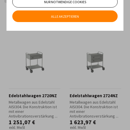
Trolleys mit Schubladen und Türen
NUR NOTWENDIGE COOKIES
Geringster Preis
Höchster Preis
Neueste Produkte
ALLE AKZEPTIEREN
Älteste Produkte
Edelstahlwagen 2720NZ
Edelstahlwagen 2724NZ
Metallwagen aus Edelstahl
Metallwagen aus Edelstahl
AISI304. Die Konstruktion ist
AISI304. Die Konstruktion ist
mit einer
mit einer
Antivibrationsverstärkung ...
Antivibrationsverstärkung ...
1 251,07 €
1 623,97 €
exkl. MwSt
exkl. MwSt