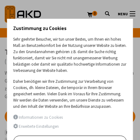
0
MENU
Zustimmung zu Cookies
Infozeile: +43 (0) 664 224 9028
Sehr geehrter Besucher, wir tun unser Bestes, um Ihnen ein hohes
Maß an Benutzerkomfort bei der Nutzung unserer Website zu bieten.
Trolleys mit Schubladen und Türen
Zu den Grundannahmen gehören z.B. damit die Suche richtig
funktioniert, damit wir Sie nicht mit unangemessener Werbung
(107 Produkte)
belästigen oder damit wir qualitativ hochwertige Informationen zur
Verbesserung der Website haben.
Wagen mit Schubladen oder Türen, die vor allem für den Einsatz im
Gesundheitswesen bestimmt sind. Sie dienen zum Transport und
Daher benötigen wir Ihre Zustimmung zur Verarbeitung von
Cookies, dh. kleine Dateien, die temporär in Ihrem Browser
zur Lagerung von Material in Krankenhäusern oder anderen
gespeichert werden. Vielen Dank im Voraus für Ihre Zustimmung.
Gesundheitseinrichtungen.
Wir werden die Daten verwenden, um unsere Dienste zu verbessern
und den Inhalt der Website an Ihre Bedürfnisse anzupassen.
FILTER
Informationen zu Cookies
Erweiterte Einstellungen
Medizinische Tische, Trolleys und Ständer