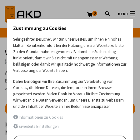
0
MENU
Zustimmung zu Cookies
Infozeile: +43 (0) 664 224 9028
Sehr geehrter Besucher, wir tun unser Bestes, um Ihnen ein hohes
Maß an Benutzerkomfort bei der Nutzung unserer Website zu bieten.
Wickeltische
Zu den Grundannahmen gehören z.B. damit die Suche richtig
funktioniert, damit wir Sie nicht mit unangemessener Werbung
(4 Produkte)
belästigen oder damit wir qualitativ hochwertige Informationen zur
Verbesserung der Website haben.
Wickeltische für Kinder, bestimmt für Gesundheitseinrichtungen.
Bei allen Produkten können Sie den Farbton der Polsterung
Daher benötigen wir Ihre Zustimmung zur Verarbeitung von
Cookies, dh. kleine Dateien, die temporär in Ihrem Browser
wählen.
gespeichert werden. Vielen Dank im Voraus für Ihre Zustimmung.
Wir werden die Daten verwenden, um unsere Dienste zu verbessern
und den Inhalt der Website an Ihre Bedürfnisse anzupassen.
FILTER
Informationen zu Cookies
Medizinische Möbel
Untersuchungsbetten, Betten und Matratzen
Erweiterte Einstellungen
Wickeltische