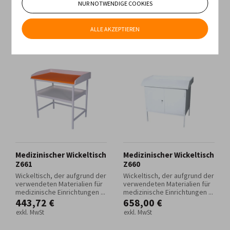
NUR NOTWENDIGE COOKIES
Geringster Preis
Höchster Preis
Neueste Produkte
Älteste Produkte
ALLE AKZEPTIEREN
Medizinischer Wickeltisch
Medizinischer Wickeltisch
Z661
Z660
Wickeltisch, der aufgrund der
Wickeltisch, der aufgrund der
verwendeten Materialien für
verwendeten Materialien für
medizinische Einrichtungen ...
medizinische Einrichtungen ...
443,72 €
658,00 €
exkl. MwSt
exkl. MwSt