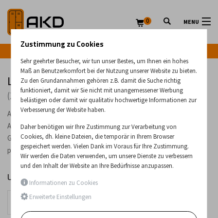
0
MENU
Zustimmung zu Cookies
Infozeile: +43 (0) 664 224 9028
Sehr geehrter Besucher, wir tun unser Bestes, um Ihnen ein hohes
Maß an Benutzerkomfort bei der Nutzung unserer Website zu bieten.
Leitern
Zu den Grundannahmen gehören z.B. damit die Suche richtig
funktioniert, damit wir Sie nicht mit unangemessener Werbung
(24 Produkte)
belästigen oder damit wir qualitativ hochwertige Informationen zur
Verbesserung der Website haben.
Aluminium- und Holzleitern. In unserem Angebot finden Sie
Aluminium-Stehleitern, Mehrzweckleitern, Schiebeleitern und
Daher benötigen wir Ihre Zustimmung zur Verarbeitung von
Cookies, dh. kleine Dateien, die temporär in Ihrem Browser
Gelenkleitern sowie Holzleitern. Die Leitern sind auch für den
gespeichert werden. Vielen Dank im Voraus für Ihre Zustimmung.
professionellen Einsatz geeignet.
Wir werden die Daten verwenden, um unsere Dienste zu verbessern
und den Inhalt der Website an Ihre Bedürfnisse anzupassen.
Unterkategorien
Informationen zu Cookies
Leitern
Erweiterte Einstellungen
Einteilige
Aluminiumleitern
Aluminium-Gelenkleitern