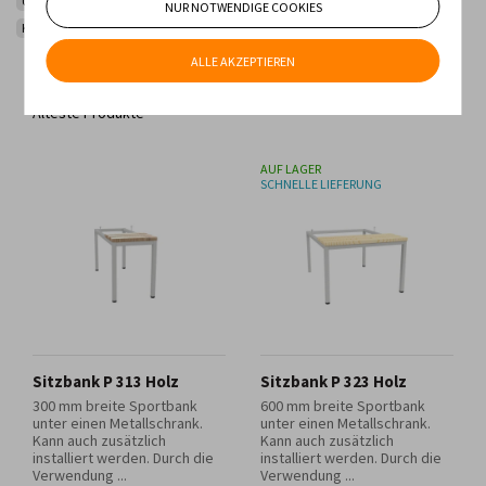
Umkleidemöbel und Schulmöbel
Metallspinde
NUR NOTWENDIGE COOKIES
Kleiderschrankzubehör und Ausstattung
ALLE AKZEPTIEREN
Geringster Preis
Höchster Preis
Neueste Produkte
Älteste Produkte
AUF LAGER
SCHNELLE LIEFERUNG
Sitzbank P 313 Holz
Sitzbank P 323 Holz
300 mm breite Sportbank
600 mm breite Sportbank
unter einen Metallschrank.
unter einen Metallschrank.
Kann auch zusätzlich
Kann auch zusätzlich
installiert werden. Durch die
installiert werden. Durch die
Verwendung ...
Verwendung ...