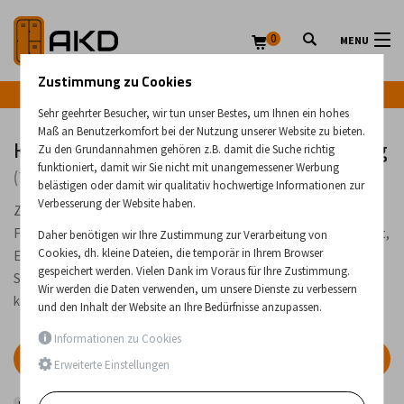
0
MENU
Zustimmung zu Cookies
Infozeile: +43 (0) 664 224 9028
Sehr geehrter Besucher, wir tun unser Bestes, um Ihnen ein hohes
Maß an Benutzerkomfort bei der Nutzung unserer Website zu bieten.
Kleiderschrankzubehör und Ausstattung
Zu den Grundannahmen gehören z.B. damit die Suche richtig
funktioniert, damit wir Sie nicht mit unangemessener Werbung
(79 Produkte)
belästigen oder damit wir qualitativ hochwertige Informationen zur
Verbesserung der Website haben.
Zubehör für Metallspinde, wie z. B. Bänke unter die Schränke,
Füße und verschiedene Aufsätze. Es besteht auch die Möglichkeit,
Daher benötigen wir Ihre Zustimmung zur Verarbeitung von
Cookies, dh. kleine Dateien, die temporär in Ihrem Browser
Ersatzschlösser, Hauptschlüssel und Schuhwannen für die
gespeichert werden. Vielen Dank im Voraus für Ihre Zustimmung.
Schränke zu bestellen. Wenn Sie nicht finden, was Sie suchen,
Wir werden die Daten verwenden, um unsere Dienste zu verbessern
kontaktieren Sie uns bitte.
und den Inhalt der Website an Ihre Bedürfnisse anzupassen.
Informationen zu Cookies
FILTER
Erweiterte Einstellungen