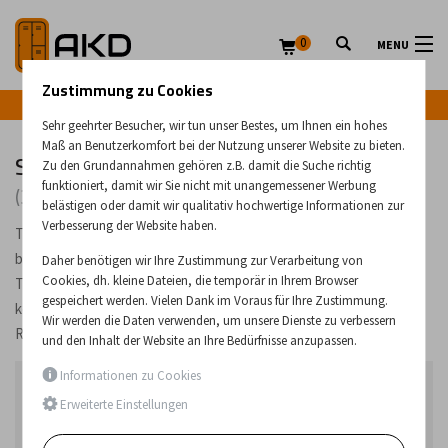
0
MENU
Zustimmung zu Cookies
Infozeile: +43 (0) 664 224 9028
Sehr geehrter Besucher, wir tun unser Bestes, um Ihnen ein hohes
Maß an Benutzerkomfort bei der Nutzung unserer Website zu bieten.
Schreibtische
Zu den Grundannahmen gehören z.B. damit die Suche richtig
funktioniert, damit wir Sie nicht mit unangemessener Werbung
(33 Produkte)
belästigen oder damit wir qualitativ hochwertige Informationen zur
Verbesserung der Website haben.
Tische mit Metallgestell für verschiedene Arbeitsbereiche. Wir
bieten universelle Tische mit vier Metallbeinen und einer
Daher benötigen wir Ihre Zustimmung zur Verarbeitung von
Cookies, dh. kleine Dateien, die temporär in Ihrem Browser
Tischplatte an, die als Ess- oder Bürotische verwendet werden
gespeichert werden. Vielen Dank im Voraus für Ihre Zustimmung.
können. Bürotische mit oder ohne Schubladen, die mit
Wir werden die Daten verwenden, um unsere Dienste zu verbessern
Rollcontainern aus unserem Angebot ergänzt werden können.
und den Inhalt der Website an Ihre Bedürfnisse anzupassen.
Informationen zu Cookies
Bestseller in der Kategorie
Erweiterte Einstellungen
1.