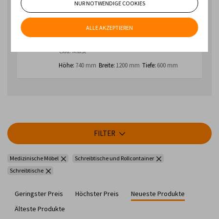
AUF LAGER
SCHNELLE LIEFERUNG
NUR NOTWENDIGE COOKIES
Universaltisch Stb 103
Traditionelle Tabelle basierend auf einem
geschlossenen Profilrahmen. Die Kunststoffenden der
ALLE AKZEPTIEREN
Beine sind ...
186,02 €
exkl. MwSt
Höhe:
740 mm
Breite:
1200 mm
Tiefe:
600 mm
FILTER
Medizinische Möbel
Schreibtische und Rollcontainer
Schreibtische
Geringster Preis
Höchster Preis
Neueste Produkte
Älteste Produkte