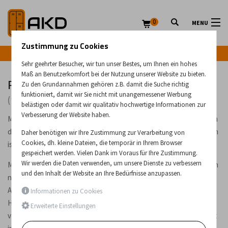
0
MENU
Zustimmung zu Cookies
Infozeile: +43 (0) 664 224 9028
Sehr geehrter Besucher, wir tun unser Bestes, um Ihnen ein hohes
Maß an Benutzerkomfort bei der Nutzung unserer Website zu bieten.
Feuer- und Wäschetrockenschränke
Zu den Grundannahmen gehören z.B. damit die Suche richtig
funktioniert, damit wir Sie nicht mit unangemessener Werbung
(14 Produkte)
belästigen oder damit wir qualitativ hochwertige Informationen zur
Verbesserung der Website haben.
Metallschränke für Feuerwehrleute und andere Berufe, bei denen
das Trocknen und Belüften von Kleidung und Schuhen erforderlich
Daher benötigen wir Ihre Zustimmung zur Verarbeitung von
Cookies, dh. kleine Dateien, die temporär in Ihrem Browser
ist.
gespeichert werden. Vielen Dank im Voraus für Ihre Zustimmung.
Wir werden die Daten verwenden, um unsere Dienste zu verbessern
Metallschränke für Feuerwehrleute sowie Schränke zum Trocknen
und den Inhalt der Website an Ihre Bedürfnisse anzupassen.
nasser Kleidung und Schuhe sind spezielle Produkte in unserem
Angebot. In Metall-Feuerwehrschränken werden Uniformen und
Informationen zu Cookies
Helme aufbewahrt. Wäschetrockner-Schränke sind in
Erweiterte Einstellungen
verschiedenen Versionen erhältlich. Wenn Sie nach einem Produkt